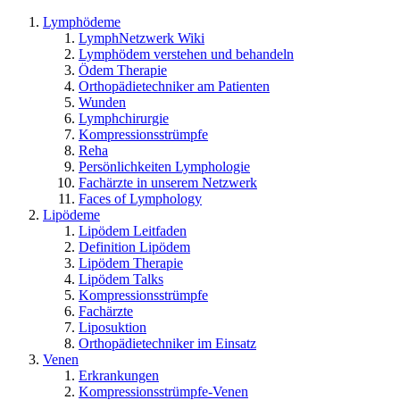
Lymphödeme
LymphNetzwerk Wiki
Lymphödem verstehen und behandeln
Ödem Therapie
Orthopädietechniker am Patienten
Wunden
Lymphchirurgie
Kompressionsstrümpfe
Reha
Persönlichkeiten Lymphologie
Fachärzte in unserem Netzwerk
Faces of Lymphology
Lipödeme
Lipödem Leitfaden
Definition Lipödem
Lipödem Therapie
Lipödem Talks
Kompressionsstrümpfe
Fachärzte
Liposuktion
Orthopädietechniker im Einsatz
Venen
Erkrankungen
Kompressionsstrümpfe-Venen