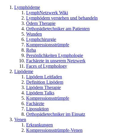
Lymphödeme
LymphNetzwerk Wiki
Lymphödem verstehen und behandeln
Ödem Therapie
Orthopädietechniker am Patienten
Wunden
Lymphchirurgie
Kompressionsstrümpfe
Reha
Persönlichkeiten Lymphologie
Fachärzte in unserem Netzwerk
Faces of Lymphology
Lipödeme
Lipödem Leitfaden
Definition Lipödem
Lipödem Therapie
Lipödem Talks
Kompressionsstrümpfe
Fachärzte
Liposuktion
Orthopädietechniker im Einsatz
Venen
Erkrankungen
Kompressionsstrümpfe-Venen