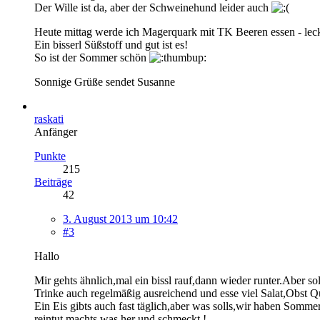
Der Wille ist da, aber der Schweinehund leider auch
Heute mittag werde ich Magerquark mit TK Beeren essen - lec
Ein bisserl Süßstoff und gut ist es!
So ist der Sommer schön
Sonnige Grüße sendet Susanne
raskati
Anfänger
Punkte
215
Beiträge
42
3. August 2013 um 10:42
#3
Hallo
Mir gehts ähnlich,mal ein bissl rauf,dann wieder runter.Aber so
Trinke auch regelmäßig ausreichend und esse viel Salat,Obst Q
Ein Eis gibts auch fast täglich,aber was solls,wir haben Somm
reintut,machts was her und schmeckt !