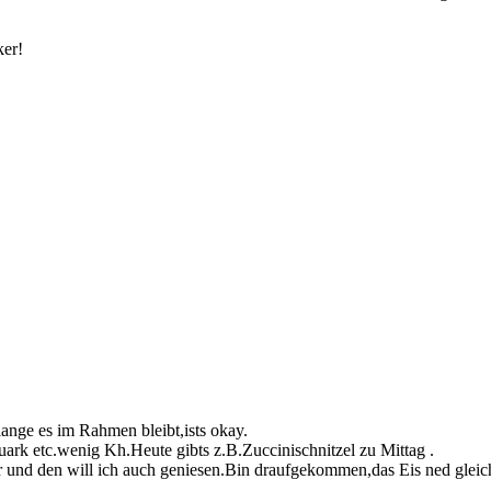
ker!
lange es im Rahmen bleibt,ists okay.
uark etc.wenig Kh.Heute gibts z.B.Zuccinischnitzel zu Mittag .
er und den will ich auch geniesen.Bin draufgekommen,das Eis ned gleich