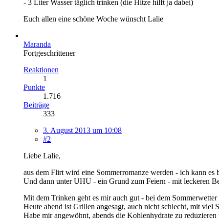
- 3 Liter Wasser täglich trinken (die Hitze hilft ja dabei)
Euch allen eine schöne Woche wünscht Lalie
Maranda
Fortgeschrittener
Reaktionen
1
Punkte
1.716
Beiträge
333
3. August 2013 um 10:08
#2
Liebe Lalie,
aus dem Flirt wird eine Sommerromanze werden - ich kann es b
Und dann unter UHU - ein Grund zum Feiern - mit leckeren B
Mit dem Trinken geht es mir auch gut - bei dem Sommerwetter
Heute abend ist Grillen angesagt, auch nicht schlecht, mit viel S
Habe mir angewöhnt, abends die Kohlenhydrate zu reduzieren u