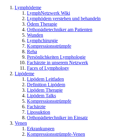
Lymphödeme
LymphNetzwerk Wiki
Lymphödem verstehen und behandeln
Ödem Therapie
Orthopädietechniker am Patienten
Wunden
Lymphchirurgie
Kompressionsstrümpfe
Reha
Persönlichkeiten Lymphologie
Fachärzte in unserem Netzwerk
Faces of Lymphology
Lipödeme
Lipödem Leitfaden
Definition Lipödem
Lipödem Therapie
Lipödem Talks
Kompressionsstrümpfe
Fachärzte
Liposuktion
Orthopädietechniker im Einsatz
Venen
Erkrankungen
Kompressionsstrümpfe-Venen