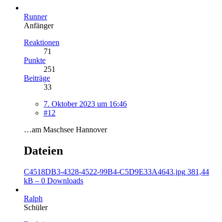
Runner
Anfänger
Reaktionen
71
Punkte
251
Beiträge
33
7. Oktober 2023 um 16:46
#12
…am Maschsee Hannover
Dateien
C4518DB3-4328-4522-99B4-C5D9E33A4643.jpg
381,44
kB – 0 Downloads
Ralph
Schüler