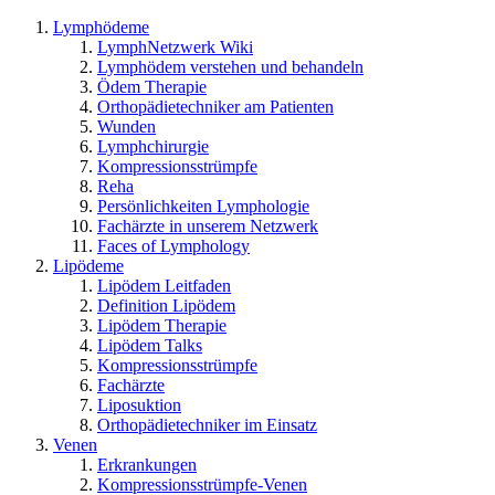
Lymphödeme
LymphNetzwerk Wiki
Lymphödem verstehen und behandeln
Ödem Therapie
Orthopädietechniker am Patienten
Wunden
Lymphchirurgie
Kompressionsstrümpfe
Reha
Persönlichkeiten Lymphologie
Fachärzte in unserem Netzwerk
Faces of Lymphology
Lipödeme
Lipödem Leitfaden
Definition Lipödem
Lipödem Therapie
Lipödem Talks
Kompressionsstrümpfe
Fachärzte
Liposuktion
Orthopädietechniker im Einsatz
Venen
Erkrankungen
Kompressionsstrümpfe-Venen