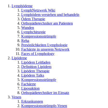
Lymphödeme
LymphNetzwerk Wiki
Lymphödem verstehen und behandeln
Ödem Therapie
Orthopädietechniker am Patienten
Wunden
Lymphchirurgie
Kompressionsstrümpfe
Reha
Persönlichkeiten Lymphologie
Fachärzte in unserem Netzwerk
Faces of Lymphology
Lipödeme
Lipödem Leitfaden
Definition Lipödem
Lipödem Therapie
Lipödem Talks
Kompressionsstrümpfe
Fachärzte
Liposuktion
Orthopädietechniker im Einsatz
Venen
Erkrankungen
Kompressionsstrümpfe-Venen