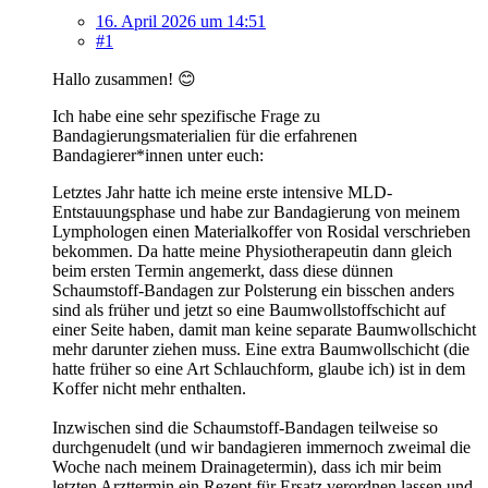
16. April 2026 um 14:51
#1
Hallo zusammen! 😊
Ich habe eine sehr spezifische Frage zu
Bandagierungsmaterialien für die erfahrenen
Bandagierer*innen unter euch:
Letztes Jahr hatte ich meine erste intensive MLD-
Entstauungsphase und habe zur Bandagierung von meinem
Lymphologen einen Materialkoffer von Rosidal verschrieben
bekommen. Da hatte meine Physiotherapeutin dann gleich
beim ersten Termin angemerkt, dass diese dünnen
Schaumstoff-Bandagen zur Polsterung ein bisschen anders
sind als früher und jetzt so eine Baumwollstoffschicht auf
einer Seite haben, damit man keine separate Baumwollschicht
mehr darunter ziehen muss. Eine extra Baumwollschicht (die
hatte früher so eine Art Schlauchform, glaube ich) ist in dem
Koffer nicht mehr enthalten.
Inzwischen sind die Schaumstoff-Bandagen teilweise so
durchgenudelt (und wir bandagieren immernoch zweimal die
Woche nach meinem Drainagetermin), dass ich mir beim
letzten Arzttermin ein Rezept für Ersatz verordnen lassen und