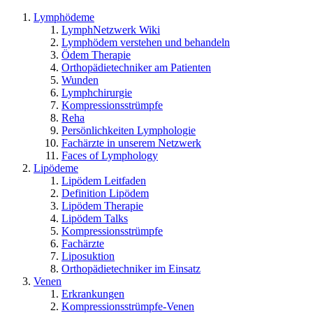
Lymphödeme
LymphNetzwerk Wiki
Lymphödem verstehen und behandeln
Ödem Therapie
Orthopädietechniker am Patienten
Wunden
Lymphchirurgie
Kompressionsstrümpfe
Reha
Persönlichkeiten Lymphologie
Fachärzte in unserem Netzwerk
Faces of Lymphology
Lipödeme
Lipödem Leitfaden
Definition Lipödem
Lipödem Therapie
Lipödem Talks
Kompressionsstrümpfe
Fachärzte
Liposuktion
Orthopädietechniker im Einsatz
Venen
Erkrankungen
Kompressionsstrümpfe-Venen