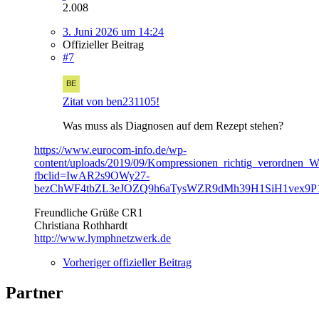
2.008
3. Juni 2026 um 14:24
Offizieller Beitrag
#7
Zitat von ben231105!
Was muss als Diagnosen auf dem Rezept stehen?
https://www.eurocom-info.de/wp-
content/uploads/2019/09/Kompressionen_richtig_verordnen_W
fbclid=IwAR2s9OWy27-
bezChWF4tbZL3eJOZQ9h6aTysWZR9dMh39H1SiH1vex9P
Freundliche Grüße CR1
Christiana Rothhardt
http://www.lymphnetzwerk.de
Vorheriger offizieller Beitrag
Partner