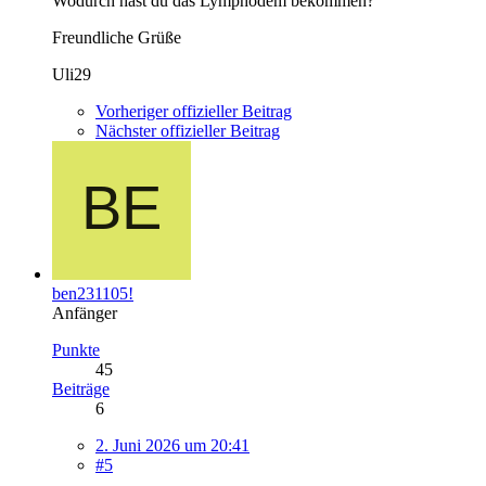
Wodurch hast du das Lymphödem bekommen?
Freundliche Grüße
Uli29
Vorheriger offizieller Beitrag
Nächster offizieller Beitrag
ben231105!
Anfänger
Punkte
45
Beiträge
6
2. Juni 2026 um 20:41
#5