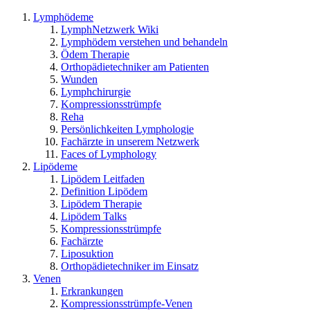
Lymphödeme
LymphNetzwerk Wiki
Lymphödem verstehen und behandeln
Ödem Therapie
Orthopädietechniker am Patienten
Wunden
Lymphchirurgie
Kompressionsstrümpfe
Reha
Persönlichkeiten Lymphologie
Fachärzte in unserem Netzwerk
Faces of Lymphology
Lipödeme
Lipödem Leitfaden
Definition Lipödem
Lipödem Therapie
Lipödem Talks
Kompressionsstrümpfe
Fachärzte
Liposuktion
Orthopädietechniker im Einsatz
Venen
Erkrankungen
Kompressionsstrümpfe-Venen