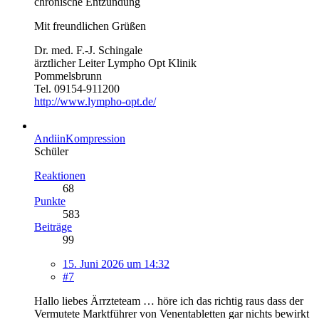
chronische Entzündung
Mit freundlichen Grüßen
Dr. med. F.-J. Schingale
ärztlicher Leiter Lympho Opt Klinik
Pommelsbrunn
Tel. 09154-911200
http://www.lympho-opt.de/
AndiinKompression
Schüler
Reaktionen
68
Punkte
583
Beiträge
99
15. Juni 2026 um 14:32
#7
Hallo liebes Ärrzteteam … höre ich das richtig raus dass der
Vermutete Marktführer von Venentabletten gar nichts bewirkt