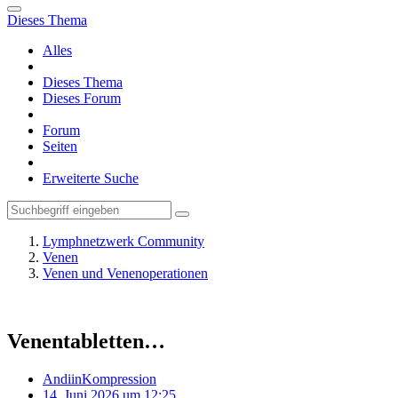
Dieses Thema
Alles
Dieses Thema
Dieses Forum
Forum
Seiten
Erweiterte Suche
Lymphnetzwerk Community
Venen
Venen und Venenoperationen
Venentabletten…
AndiinKompression
14. Juni 2026 um 12:25