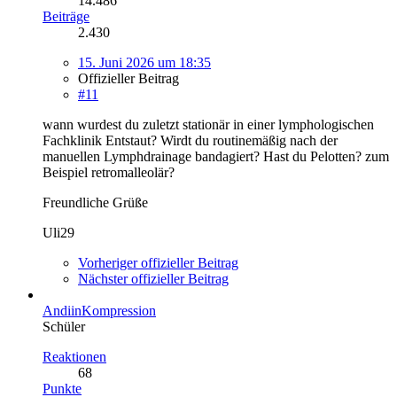
14.486
Beiträge
2.430
15. Juni 2026 um 18:35
Offizieller Beitrag
#11
wann wurdest du zuletzt stationär in einer lymphologischen
Fachklinik Entstaut? Wirdt du routinemäßig nach der
manuellen Lymphdrainage bandagiert? Hast du Pelotten? zum
Beispiel retromalleolär?
Freundliche Grüße
Uli29
Vorheriger offizieller Beitrag
Nächster offizieller Beitrag
AndiinKompression
Schüler
Reaktionen
68
Punkte