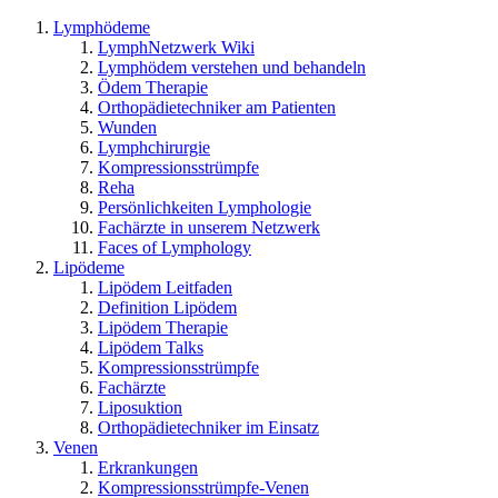
Lymphödeme
LymphNetzwerk Wiki
Lymphödem verstehen und behandeln
Ödem Therapie
Orthopädietechniker am Patienten
Wunden
Lymphchirurgie
Kompressionsstrümpfe
Reha
Persönlichkeiten Lymphologie
Fachärzte in unserem Netzwerk
Faces of Lymphology
Lipödeme
Lipödem Leitfaden
Definition Lipödem
Lipödem Therapie
Lipödem Talks
Kompressionsstrümpfe
Fachärzte
Liposuktion
Orthopädietechniker im Einsatz
Venen
Erkrankungen
Kompressionsstrümpfe-Venen