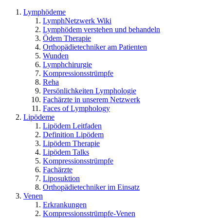
Lymphödeme
LymphNetzwerk Wiki
Lymphödem verstehen und behandeln
Ödem Therapie
Orthopädietechniker am Patienten
Wunden
Lymphchirurgie
Kompressionsstrümpfe
Reha
Persönlichkeiten Lymphologie
Fachärzte in unserem Netzwerk
Faces of Lymphology
Lipödeme
Lipödem Leitfaden
Definition Lipödem
Lipödem Therapie
Lipödem Talks
Kompressionsstrümpfe
Fachärzte
Liposuktion
Orthopädietechniker im Einsatz
Venen
Erkrankungen
Kompressionsstrümpfe-Venen