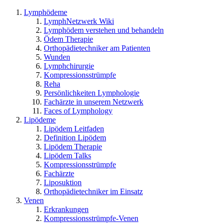
Lymphödeme
LymphNetzwerk Wiki
Lymphödem verstehen und behandeln
Ödem Therapie
Orthopädietechniker am Patienten
Wunden
Lymphchirurgie
Kompressionsstrümpfe
Reha
Persönlichkeiten Lymphologie
Fachärzte in unserem Netzwerk
Faces of Lymphology
Lipödeme
Lipödem Leitfaden
Definition Lipödem
Lipödem Therapie
Lipödem Talks
Kompressionsstrümpfe
Fachärzte
Liposuktion
Orthopädietechniker im Einsatz
Venen
Erkrankungen
Kompressionsstrümpfe-Venen