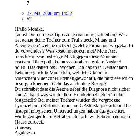
7
27. Mai 2008 um 14:32
#7
HAllo Monika,
kannst Du mir diese Tipps zur Ernaehrung schreiben? Was
isst genau deine Tochter zum Fruhstueck, Mittag und
Abendessen? welche mct Oel (welche Firma und wo gekauft)
du verwendest? Was kostet monogen mct? Mein Arzt
moechte unsere bisherige Milch gegen diese Monogen
ersetzen. Die Apotheke muss das aber aus dem Ausland
holen. Das dauert bis 3 Wochen. Ich haben in Deutschland
Bekannte(auch in Muenchen, weil ich 3 Jahre in
Muenchen(Muenchner Freiheit)gewohnt.), die mirdiese Milch
besorgen koennen. Geht das auch ohne Rezept?
Du schreibst,dass die Aerzte ueber die Diagnose nicht sicher
sind.Anhand was wurde diese Krankeit bei deiner Tochter
festgestellt? Bei meiner Tochter wurden die vergroesste
Lymhzellen in Kolonoskopie und GAstroskopie sichbar. Die
histopathologischen Untersuchungen haben das gesichert.
Wir liegen gerde im KH aber ich hoffe wir kehren bald nach
Hause zurueck.
Gruesse,
Agnieszka