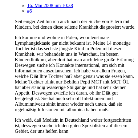
16. Mai 2008 um 10:38
#5
Seit einger Zeit bin ich auch nach der Suche von Eltern mit
Kindern, bei denen diese seltene Krankheit diagnosiert wurde.
Ich komme und wohne in Polen, wo intenstinale
Lymphangiektasie gar nicht bekannt ist. Meine 14 monatige
Tochter ist das sechste jüngste Kind in Polen mit dieser
Krankheit. wir behandeln uns in Warschau, im besten
Kinderklinikum, aber dort hat man auch leine große Erfarung.
Deswegen suche ich Kontakte international, um sich mit
Informationen auszutauschen. Ich habe vor allem Fragen,
welche Diät Ihre Tochter hat? aber genau was sie essen kann.
Meine Tochter trinkt nur Bebilon Pepti MCT mit MCT ÖL,
hat aber ständig wässerige Stülgänge und hat sehr kleinen
Appetit. Deswegen zwiefle ich daran, ob ihr Diät gut
festgelegt ist. Sie hat auch sehr oft Infektionen und
Albuminniveau sinkt immer wieder nach unten, daß sie
regelmäßig Infusionen mit albumina haben muß.
Ich weiß, daß Medizin in Deutschland weiter fortgeschritten
ist, deswegen suche ich den guten Spezialisten auf diesem
Gebiet, der uns helfen kann.