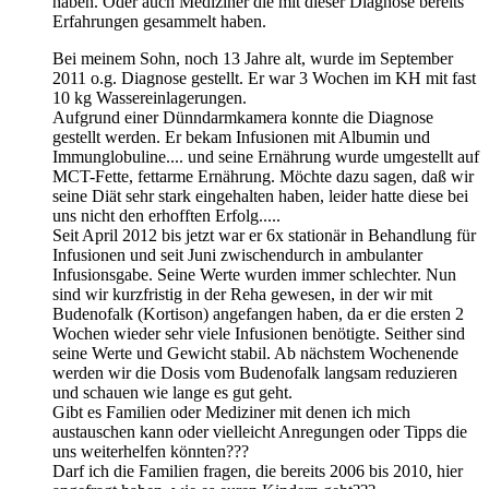
haben. Oder auch Mediziner die mit dieser Diagnose bereits
Erfahrungen gesammelt haben.
Bei meinem Sohn, noch 13 Jahre alt, wurde im September
2011 o.g. Diagnose gestellt. Er war 3 Wochen im KH mit fast
10 kg Wassereinlagerungen.
Aufgrund einer Dünndarmkamera konnte die Diagnose
gestellt werden. Er bekam Infusionen mit Albumin und
Immunglobuline.... und seine Ernährung wurde umgestellt auf
MCT-Fette, fettarme Ernährung. Möchte dazu sagen, daß wir
seine Diät sehr stark eingehalten haben, leider hatte diese bei
uns nicht den erhofften Erfolg.....
Seit April 2012 bis jetzt war er 6x stationär in Behandlung für
Infusionen und seit Juni zwischendurch in ambulanter
Infusionsgabe. Seine Werte wurden immer schlechter. Nun
sind wir kurzfristig in der Reha gewesen, in der wir mit
Budenofalk (Kortison) angefangen haben, da er die ersten 2
Wochen wieder sehr viele Infusionen benötigte. Seither sind
seine Werte und Gewicht stabil. Ab nächstem Wochenende
werden wir die Dosis vom Budenofalk langsam reduzieren
und schauen wie lange es gut geht.
Gibt es Familien oder Mediziner mit denen ich mich
austauschen kann oder vielleicht Anregungen oder Tipps die
uns weiterhelfen könnten???
Darf ich die Familien fragen, die bereits 2006 bis 2010, hier