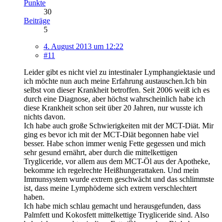
Punkte
30
Beiträge
5
4. August 2013 um 12:22
#11
Leider gibt es nicht viel zu intestinaler Lymphangiektasie und
ich möchte nun auch meine Erfahrung austauschen.Ich bin
selbst von dieser Krankheit betroffen. Seit 2006 weiß ich es
durch eine Diagnose, aber höchst wahrscheinlich habe ich
diese Krankheit schon seit über 20 Jahren, nur wusste ich
nichts davon.
Ich habe auch große Schwierigkeiten mit der MCT-Diät. Mir
ging es bevor ich mit der MCT-Diät begonnen habe viel
besser. Habe schon immer wenig Fette gegessen und mich
sehr gesund ernährt, aber durch die mittelkettigen
Trygliceride, vor allem aus dem MCT-Öl aus der Apotheke,
bekomme ich regelrechte Heißhungerattaken. Und mein
Immunsystem wurde extrem geschwächt und das schlimmste
ist, dass meine Lymphödeme sich extrem verschlechtert
haben.
Ich habe mich schlau gemacht und herausgefunden, dass
Palmfett und Kokosfett mittelkettige Trygliceride sind. Also