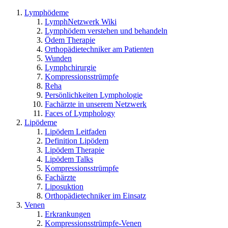
Lymphödeme
LymphNetzwerk Wiki
Lymphödem verstehen und behandeln
Ödem Therapie
Orthopädietechniker am Patienten
Wunden
Lymphchirurgie
Kompressionsstrümpfe
Reha
Persönlichkeiten Lymphologie
Fachärzte in unserem Netzwerk
Faces of Lymphology
Lipödeme
Lipödem Leitfaden
Definition Lipödem
Lipödem Therapie
Lipödem Talks
Kompressionsstrümpfe
Fachärzte
Liposuktion
Orthopädietechniker im Einsatz
Venen
Erkrankungen
Kompressionsstrümpfe-Venen