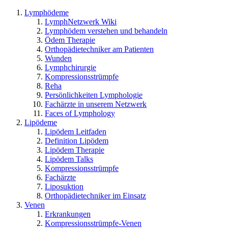
Lymphödeme
LymphNetzwerk Wiki
Lymphödem verstehen und behandeln
Ödem Therapie
Orthopädietechniker am Patienten
Wunden
Lymphchirurgie
Kompressionsstrümpfe
Reha
Persönlichkeiten Lymphologie
Fachärzte in unserem Netzwerk
Faces of Lymphology
Lipödeme
Lipödem Leitfaden
Definition Lipödem
Lipödem Therapie
Lipödem Talks
Kompressionsstrümpfe
Fachärzte
Liposuktion
Orthopädietechniker im Einsatz
Venen
Erkrankungen
Kompressionsstrümpfe-Venen