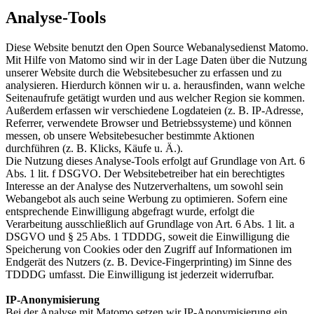
Analyse-Tools
Diese Website benutzt den Open Source Webanalysedienst Matomo.
Mit Hilfe von Matomo sind wir in der Lage Daten über die Nutzung
unserer Website durch die Websitebesucher zu erfassen und zu
analysieren. Hierdurch können wir u. a. herausfinden, wann welche
Seitenaufrufe getätigt wurden und aus welcher Region sie kommen.
Außerdem erfassen wir verschiedene Logdateien (z. B. IP-Adresse,
Referrer, verwendete Browser und Betriebssysteme) und können
messen, ob unsere Websitebesucher bestimmte Aktionen
durchführen (z. B. Klicks, Käufe u. Ä.).
Die Nutzung dieses Analyse-Tools erfolgt auf Grundlage von Art. 6
Abs. 1 lit. f DSGVO. Der Websitebetreiber hat ein berechtigtes
Interesse an der Analyse des Nutzerverhaltens, um sowohl sein
Webangebot als auch seine Werbung zu optimieren. Sofern eine
entsprechende Einwilligung abgefragt wurde, erfolgt die
Verarbeitung ausschließlich auf Grundlage von Art. 6 Abs. 1 lit. a
DSGVO und § 25 Abs. 1 TDDDG, soweit die Einwilligung die
Speicherung von Cookies oder den Zugriff auf Informationen im
Endgerät des Nutzers (z. B. Device-Fingerprinting) im Sinne des
TDDDG umfasst. Die Einwilligung ist jederzeit widerrufbar.
IP-Anonymisierung
Bei der Analyse mit Matomo setzen wir IP-Anonymisierung ein.