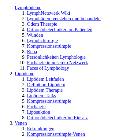
Lymphödeme
LymphNetzwerk Wiki
Lymphödem verstehen und behandeln
Ödem Therapie
Orthopädietechniker am Patienten
Wunden
Lymphchirurgie
Kompressionsstrümpfe
Reha
Persönlichkeiten Lymphologie
Fachärzte in unserem Netzwerk
Faces of Lymphology
Lipödeme
Lipödem Leitfaden
Definition Lipödem
Lipödem Therapie
Lipödem Talks
Kompressionsstrümpfe
Fachärzte
Liposuktion
Orthopädietechniker im Einsatz
Venen
Erkrankungen
Kompressionsstrümpfe-Venen