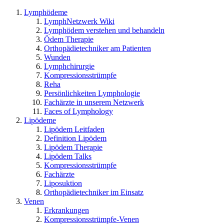
Lymphödeme
LymphNetzwerk Wiki
Lymphödem verstehen und behandeln
Ödem Therapie
Orthopädietechniker am Patienten
Wunden
Lymphchirurgie
Kompressionsstrümpfe
Reha
Persönlichkeiten Lymphologie
Fachärzte in unserem Netzwerk
Faces of Lymphology
Lipödeme
Lipödem Leitfaden
Definition Lipödem
Lipödem Therapie
Lipödem Talks
Kompressionsstrümpfe
Fachärzte
Liposuktion
Orthopädietechniker im Einsatz
Venen
Erkrankungen
Kompressionsstrümpfe-Venen