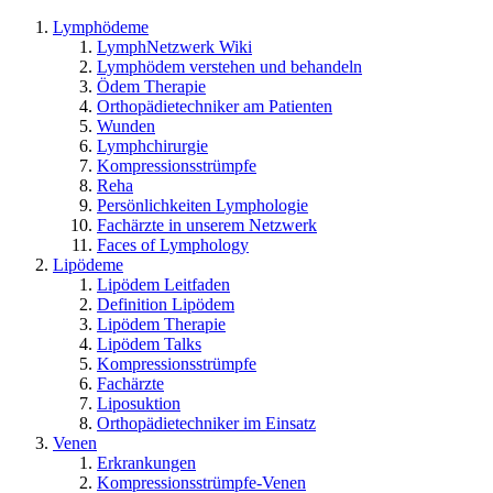
Lymphödeme
LymphNetzwerk Wiki
Lymphödem verstehen und behandeln
Ödem Therapie
Orthopädietechniker am Patienten
Wunden
Lymphchirurgie
Kompressionsstrümpfe
Reha
Persönlichkeiten Lymphologie
Fachärzte in unserem Netzwerk
Faces of Lymphology
Lipödeme
Lipödem Leitfaden
Definition Lipödem
Lipödem Therapie
Lipödem Talks
Kompressionsstrümpfe
Fachärzte
Liposuktion
Orthopädietechniker im Einsatz
Venen
Erkrankungen
Kompressionsstrümpfe-Venen