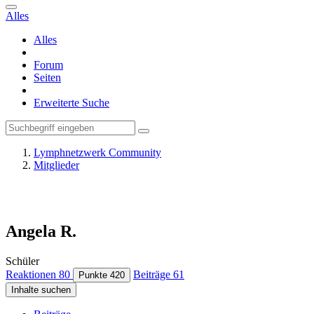
Alles
Alles
Forum
Seiten
Erweiterte Suche
Lymphnetzwerk Community
Mitglieder
Angela R.
Schüler
Reaktionen
80
Beiträge
61
Punkte
420
Inhalte suchen