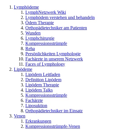
Lymphödeme
LymphNetzwerk Wiki
Lymphödem verstehen und behandeln
Ödem Therapie
Orthopädietechniker am Patienten
Wunden
Lymphchirurgie
Kompressionsstrümpfe
Reha
Persönlichkeiten Lymphologie
Fachärzte in unserem Netzwerk
Faces of Lymphology
Lipödeme
Lipödem Leitfaden
Definition Lipödem
Lipödem Therapie
Lipödem Talks
Kompressionsstrümpfe
Fachärzte
Liposuktion
Orthopädietechniker im Einsatz
Venen
Erkrankungen
Kompressionsstrümpfe-Venen