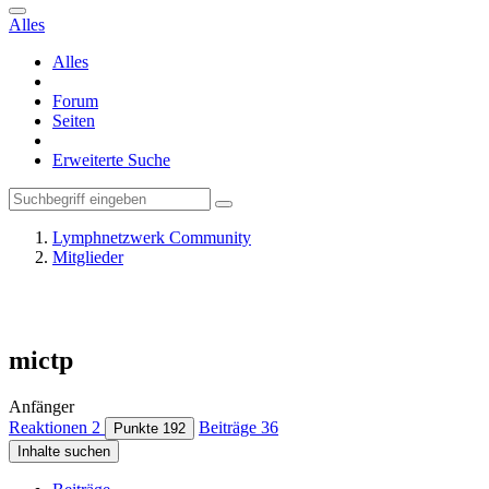
Alles
Alles
Forum
Seiten
Erweiterte Suche
Lymphnetzwerk Community
Mitglieder
mictp
Anfänger
Reaktionen
2
Beiträge
36
Punkte
192
Inhalte suchen