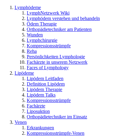
Lymphödeme
LymphNetzwerk Wiki
Lymphödem verstehen und behandeln
Ödem Therapie
Orthopädietechniker am Patienten
Wunden
Lymphchirurgie
Kompressionsstrümpfe
Reha
Persönlichkeiten Lymphologie
Fachärzte in unserem Netzwerk
Faces of Lymphology
Lipödeme
Lipödem Leitfaden
Definition Lipödem
Lipödem Therapie
Lipödem Talks
Kompressionsstrümpfe
Fachärzte
Liposuktion
Orthopädietechniker im Einsatz
Venen
Erkrankungen
Kompressionsstrümpfe-Venen