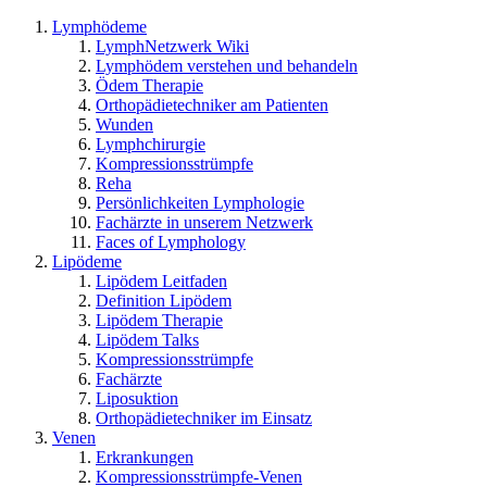
Lymphödeme
LymphNetzwerk Wiki
Lymphödem verstehen und behandeln
Ödem Therapie
Orthopädietechniker am Patienten
Wunden
Lymphchirurgie
Kompressionsstrümpfe
Reha
Persönlichkeiten Lymphologie
Fachärzte in unserem Netzwerk
Faces of Lymphology
Lipödeme
Lipödem Leitfaden
Definition Lipödem
Lipödem Therapie
Lipödem Talks
Kompressionsstrümpfe
Fachärzte
Liposuktion
Orthopädietechniker im Einsatz
Venen
Erkrankungen
Kompressionsstrümpfe-Venen