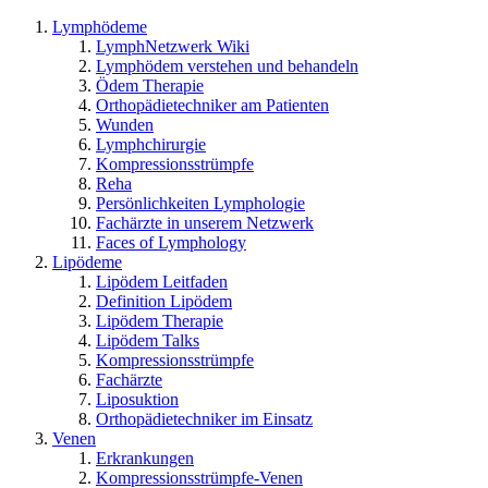
Lymphödeme
LymphNetzwerk Wiki
Lymphödem verstehen und behandeln
Ödem Therapie
Orthopädietechniker am Patienten
Wunden
Lymphchirurgie
Kompressionsstrümpfe
Reha
Persönlichkeiten Lymphologie
Fachärzte in unserem Netzwerk
Faces of Lymphology
Lipödeme
Lipödem Leitfaden
Definition Lipödem
Lipödem Therapie
Lipödem Talks
Kompressionsstrümpfe
Fachärzte
Liposuktion
Orthopädietechniker im Einsatz
Venen
Erkrankungen
Kompressionsstrümpfe-Venen