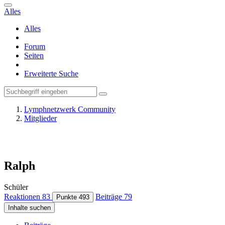
Alles
Alles
Forum
Seiten
Erweiterte Suche
Lymphnetzwerk Community
Mitglieder
Ralph
Schüler
Reaktionen
83
Beiträge
79
Punkte
493
Inhalte suchen