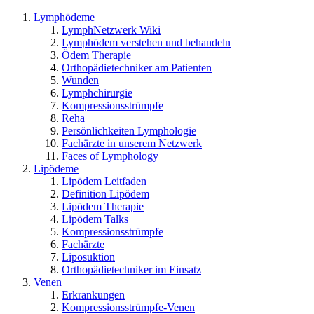
Lymphödeme
LymphNetzwerk Wiki
Lymphödem verstehen und behandeln
Ödem Therapie
Orthopädietechniker am Patienten
Wunden
Lymphchirurgie
Kompressionsstrümpfe
Reha
Persönlichkeiten Lymphologie
Fachärzte in unserem Netzwerk
Faces of Lymphology
Lipödeme
Lipödem Leitfaden
Definition Lipödem
Lipödem Therapie
Lipödem Talks
Kompressionsstrümpfe
Fachärzte
Liposuktion
Orthopädietechniker im Einsatz
Venen
Erkrankungen
Kompressionsstrümpfe-Venen