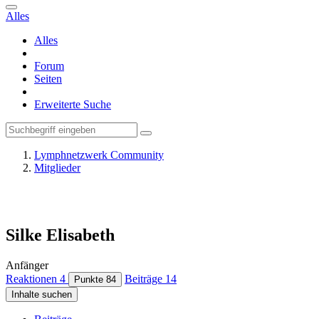
Alles
Alles
Forum
Seiten
Erweiterte Suche
Lymphnetzwerk Community
Mitglieder
Silke Elisabeth
Anfänger
Reaktionen
4
Beiträge
14
Punkte
84
Inhalte suchen