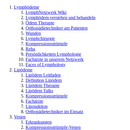
Lymphödeme
LymphNetzwerk Wiki
Lymphödem verstehen und behandeln
Ödem Therapie
Orthopädietechniker am Patienten
Wunden
Lymphchirurgie
Kompressionsstrümpfe
Reha
Persönlichkeiten Lymphologie
Fachärzte in unserem Netzwerk
Faces of Lymphology
Lipödeme
Lipödem Leitfaden
Definition Lipödem
Lipödem Therapie
Lipödem Talks
Kompressionsstrümpfe
Fachärzte
Liposuktion
Orthopädietechniker im Einsatz
Venen
Erkrankungen
Kompressionsstrümpfe-Venen