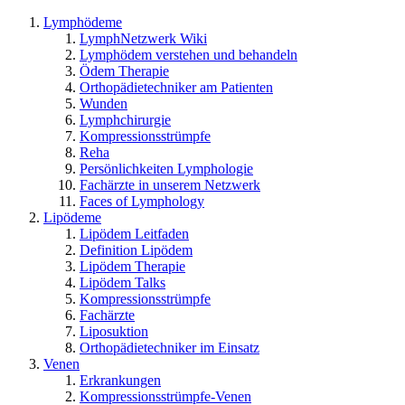
Lymphödeme
LymphNetzwerk Wiki
Lymphödem verstehen und behandeln
Ödem Therapie
Orthopädietechniker am Patienten
Wunden
Lymphchirurgie
Kompressionsstrümpfe
Reha
Persönlichkeiten Lymphologie
Fachärzte in unserem Netzwerk
Faces of Lymphology
Lipödeme
Lipödem Leitfaden
Definition Lipödem
Lipödem Therapie
Lipödem Talks
Kompressionsstrümpfe
Fachärzte
Liposuktion
Orthopädietechniker im Einsatz
Venen
Erkrankungen
Kompressionsstrümpfe-Venen