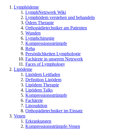
Lymphödeme
LymphNetzwerk Wiki
Lymphödem verstehen und behandeln
Ödem Therapie
Orthopädietechniker am Patienten
Wunden
Lymphchirurgie
Kompressionsstrümpfe
Reha
Persönlichkeiten Lymphologie
Fachärzte in unserem Netzwerk
Faces of Lymphology
Lipödeme
Lipödem Leitfaden
Definition Lipödem
Lipödem Therapie
Lipödem Talks
Kompressionsstrümpfe
Fachärzte
Liposuktion
Orthopädietechniker im Einsatz
Venen
Erkrankungen
Kompressionsstrümpfe-Venen