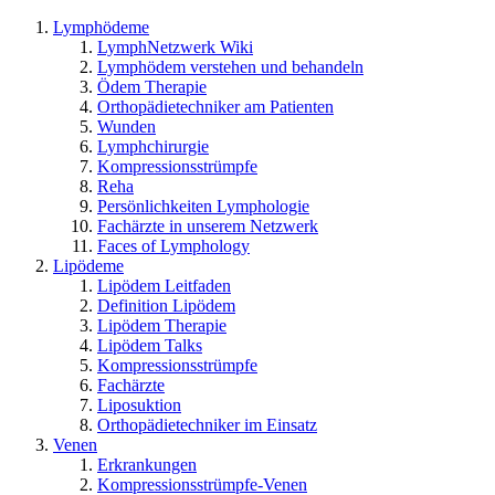
Lymphödeme
LymphNetzwerk Wiki
Lymphödem verstehen und behandeln
Ödem Therapie
Orthopädietechniker am Patienten
Wunden
Lymphchirurgie
Kompressionsstrümpfe
Reha
Persönlichkeiten Lymphologie
Fachärzte in unserem Netzwerk
Faces of Lymphology
Lipödeme
Lipödem Leitfaden
Definition Lipödem
Lipödem Therapie
Lipödem Talks
Kompressionsstrümpfe
Fachärzte
Liposuktion
Orthopädietechniker im Einsatz
Venen
Erkrankungen
Kompressionsstrümpfe-Venen