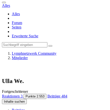
Alles
Alles
Forum
Seiten
Erweiterte Suche
Lymphnetzwerk Community
Mitglieder
Ulla We.
Fortgeschrittener
Reaktionen
3
Beiträge
484
Punkte
2.553
Inhalte suchen