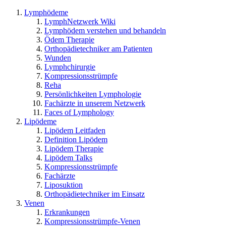
Lymphödeme
LymphNetzwerk Wiki
Lymphödem verstehen und behandeln
Ödem Therapie
Orthopädietechniker am Patienten
Wunden
Lymphchirurgie
Kompressionsstrümpfe
Reha
Persönlichkeiten Lymphologie
Fachärzte in unserem Netzwerk
Faces of Lymphology
Lipödeme
Lipödem Leitfaden
Definition Lipödem
Lipödem Therapie
Lipödem Talks
Kompressionsstrümpfe
Fachärzte
Liposuktion
Orthopädietechniker im Einsatz
Venen
Erkrankungen
Kompressionsstrümpfe-Venen