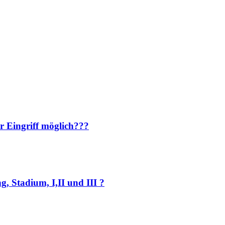
r Eingriff möglich???
, Stadium, I,II und III ?